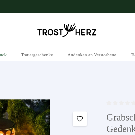
uck
Trauergeschenke
Andenken an Verstorbene
Ti
Durchschnittli
Grabsc
Gedenk