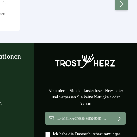
 als
nen
uch
Trauer.
uf
 und
ind. Ob
oder
ationen
 sich
e mit
ichen
ben den
 Raum
iner
Abonnieren Sie den kostenlosen Newsletter
ase
istisches
und verpassen Sie keine Neuigkeit oder
n und
n
Aktion.
e Gravur
E-Mail-Adresse*
et – ein
 jeder
 Als
Ich habe die
Datenschutzbestimmungen
ag oder