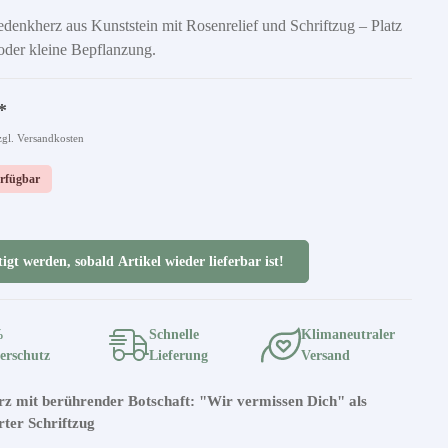
denkherz aus Kunststein mit Rosenrelief und Schriftzug – Platz
oder kleine Bepflanzung.
*
zgl. Versandkosten
erfügbar
igt werden, sobald Artikel wieder lieferbar ist!
%
Schnelle
Klimaneutraler
erschutz
Lieferung
Versand
z mit berührender Botschaft: "Wir vermissen Dich" als
rter Schriftzug