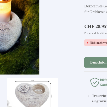
Dekoratives Ge
für Grabkerze 
CHF 28.95
Preise inkl. MwSt. z
Nicht mehr v
Benachricht
100
Käuf
Trauerher
eingravie