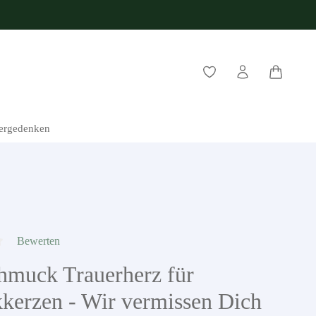
Warenkorb
ergedenken
Bewerten
che Bewertung von 0 von 5 Sternen
hmuck Trauerherz für
kerzen - Wir vermissen Dich