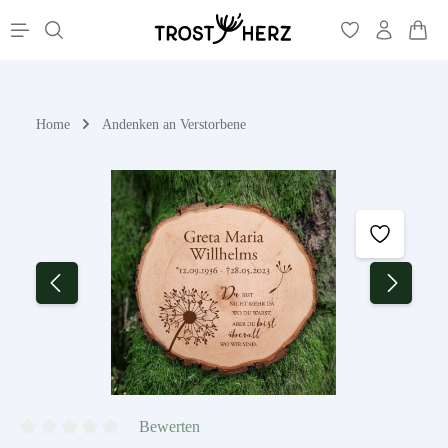
War
alt springen
Home
Andenken an Verstorbene
Bildergalerie überspringen
Bewerten