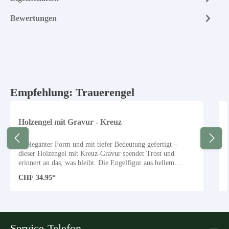
Bewertungen
Produktgalerie überspringen
Empfehlung: Trauerengel
Holzengel mit Gravur - Kreuz
In eleganter Form und mit tiefer Bedeutung gefertigt –
dieser Holzengel mit Kreuz-Gravur spendet Trost und
erinnert an das, was bleibt. Die Engelfigur aus hellem
Erlenholz ist symmetrisch gehalten und strahlt dabei eine
CHF 34.95*
besondere Wärme und Stille aus. Das gravierte Kreuz steht
als Sinnbild für Glaube, Hoffnung und das Weiterleben in
Gedanken. Ob zum Gedenken an eine geliebte Person, als
sanfter Trauerbegleiter im Alltag oder als Zeichen der
Anteilnahme – dieser Engel aus Holz ist auf stille Weise
Service-Telefon
präsent. Er erinnert daran, dass der Verstorbene nicht