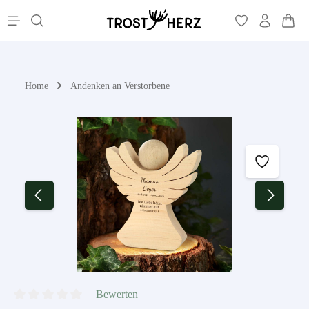
War
alt springen
Home
Andenken an Verstorbene
Bildergalerie überspringen
Bewerten