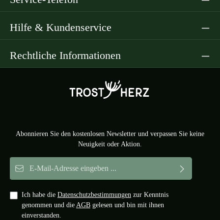
vergessen ist, sondern im Herzen weiterlebt. Die natürliche
Maserung des Holzes macht jedes Stück zu einem kleinen
Unikat mit individueller Ausstrahlung. Mit einer Höhe von
Hilfe & Kundenservice
ca. 15 cm ist der Trauerengel handlich und doch
ausdrucksstark. Die Gravur wird in Deutschland sorgfältig
eingearbeitet und verleiht dem Schutzengel seine persönliche
Rechtliche Informationen
Note. Durch die ruhige, elegante Gestaltung fügt sich der
Gedenkengel in jedes Umfeld ein – sei es im Wohnzimmer,
auf einem Gedenktisch oder am Grab. Ein Geschenk des
Trostes, ein Erinnerungsstück für die Seele – dieser Engel
aus Holz begleitet in Liebe und stiller Verbundenheit.
Abonnieren Sie den kostenlosen Newsletter und verpassen Sie keine
Neuigkeit oder Aktion.
E-Mail-Adresse*
Ich habe die
Datenschutzbestimmungen
zur Kenntnis
genommen und die
AGB
gelesen und bin mit ihnen
einverstanden.