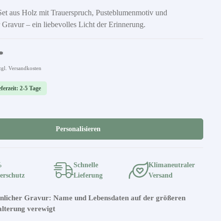
-Set aus Holz mit Trauerspruch, Pusteblumenmotiv und
r Gravur – ein liebevolles Licht der Erinnerung.
*
zgl. Versandkosten
ferzeit: 2-5 Tage
Personalisieren
%
Schnelle
Klimaneutraler
erschutz
Lieferung
Versand
önlicher Gravur: Name und Lebensdaten auf der größeren
alterung verewigt