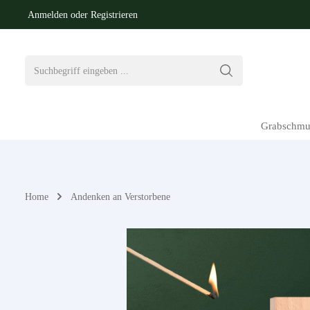
Anmelden
oder
Registrieren
springen
Zur Hauptnavigation springen
Grabschmu
Home
Andenken an Verstorbene
Bildergalerie überspringen