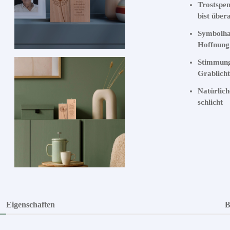
Trostspen
bist über
Symbolhaf
Hoffnung
Stimmungs
Grablich
Natürlich
schlicht
Eigenschaften
B