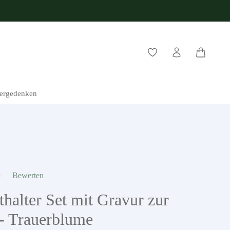
Warenkorb
iergedenken
Bewerten
che Bewertung von 0 von 5 Sternen
thalter Set mit Gravur zur
 - Trauerblume