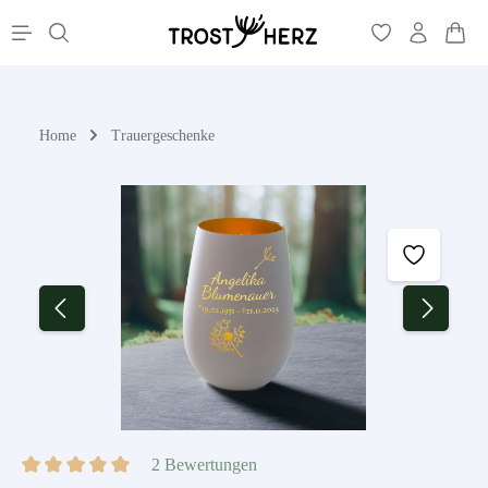
War
alt springen
Home
Trauergeschenke
Bildergalerie überspringen
2 Bewertungen